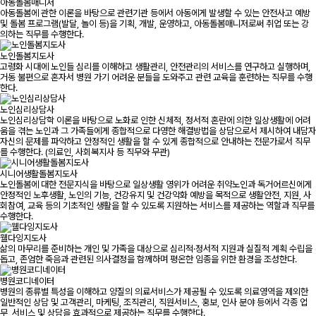
아동돌봄매니저
아동돌봄에 관한 이론을 바탕으로 관련기관 등에서 아동에게 발생할 수 있는 안전사고 예방
및 돌봄 프로그램(발달, 놀이 등)을 기획, 개발, 운영하고, 아동돌봄매니저로써 취업 또는 강
의하는 직무를 수행한다.
노인돌봄지도사
고령화 시대에 노인들 심리를 이해하고 생활관리, 안전관리의 서비스를 연구하고 실행하며,
거동 불편으로 혼자서 병원 가기 어려운 분들을 도와주고 관련 교육을 훈련하는 직무를 수행
한다.
노인심리상담사
노인심리상담학 이론을 바탕으로 노화로 인한 신체적, 정서적 혼란에 의한 일상생활에 어려
움을 겪는 노인과 그 가족들에게 종합적으로 다영한 해결방법을 상담으로서 제시하여 내담자
자신의 문제를 파악하고 안정적인 생활을 할 수 있게 종합적으로 안내하는 전문가로서 직무
를 수행한다. (의료인, 사회복지사 등 직무와 무관)
시니어생활돌봄지도사
노인돌봄에 대한 전문지식을 바탕으로 일상생활 영위가 어려운 취약노인과 독거어르신에게
안정적인 노후생활, 노인의 기능, 건강유지 및 건강악화 예방을 목적으로 생활안전, 지원, 사
회참여, 교육 등의 기초적인 생활을 할 수 있도록 지원하는 서비스를 제공하는 역할과 직무를
수행한다.
웰다잉지도사
삶의 마무리를 준비하는 개인 및 가족을 대상으로 심리적·정서적 지원과 실질적 계획 수립을
돕고, 존엄한 죽음과 관련된 의사결정을 함께하며 평온한 임종을 위한 환경을 조성한다.
병원코디네이터
병원의 종류별 특성을 이해하고 양질의 의료서비스가 제공될 수 있도록 의료영역을 제외한
일반적인 상담 및 고객관리, 마케팅, 조직관리, 직원서비스, 홍보, 인사 분야 등에서 각종 업
무, 서비스 및 상담을 효과적으로 제공하는 직무를 수행한다.