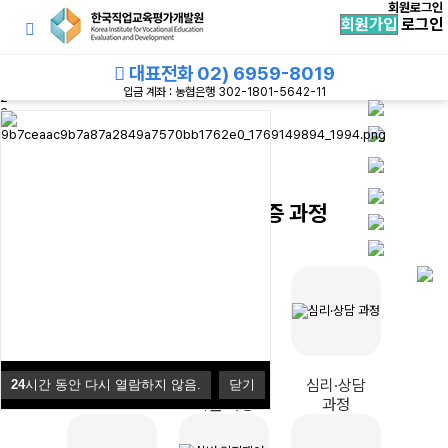
회원로그인
회원가입
로그인
대표전화
02) 6959-8019
1
입금 계좌 : 농협은행 302-1801-5642-11
2
3
4
Prev
Next
관심 분야별 자격증 과정
추천 과정
병원·의료
심리·상담
24
시간 동안 다시 열람하지 않음.
닫기
지원 과정
과정