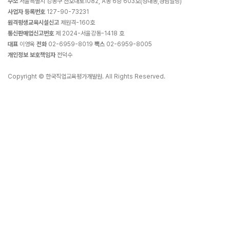
주소
서울특별시 강동구 천호대로1082, A동 6층 603호(성내동,경남빌딩)
사업자 등록번호
127-90-73231
원격평생교육시설신고
제원격-160호
통신판매업신고번호
제 2024-서울강동-1418 호
대표
이영욱
전화
02-6959-8019
팩스
02-6959-8005
개인정보 보호책임자
전덕수
Copyright © 한국직업교육평가개발원. All Rights Reserved.