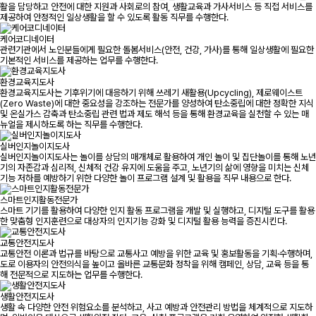
활을 담당하고 안전에 대한 지원과 사회로의 참여, 생활교육과 가사서비스 등 직접 서비스를
제공하여 안정적인 일상생활을 할 수 있도록 활동 직무를 수행한다.
케어코디네이터
관련기관에서 노인분들에게 필요한 돌봄서비스(안전, 건강, 가사)를 통해 일상생활에 필요한
기본적인 서비스를 제공하는 업무를 수행한다.
환경교육지도사
환경교육지도사는 기후위기에 대응하기 위해 쓰레기 새활용(Upcycling), 제로웨이스트
(Zero Waste)에 대한 중요성을 강조하는 전문가를 양성하여 탄소중립에 대한 정확한 지식
및 온실가스 감축과 탄소중립 관련 법과 제도 해석 등을 통해 환경교육을 실천할 수 있는 매
뉴얼을 제시하도록 하는 직무를 수행한다.
실버인지놀이지도사
실버인지놀이지도사는 놀이를 상담의 매개체로 활용하여 개인 놀이 및 집단놀이를 통해 노년
기의 자존감과 심리적, 신체적 건강 유지에 도움을 주고, 노년기의 삶에 영향을 미치는 신체
기능 저하를 예방하기 위한 다양한 놀이 프로그램 설계 및 활용을 직무 내용으로 한다.
스마트인지활동전문가
스마트 기기를 활용하여 다양한 인지 활동 프로그램을 개발 및 실행하고, 디지털 도구를 활용
한 맞춤형 인지훈련으로 대상자의 인지기능 강화 및 디지털 활용 능력을 증진시킨다.
교통안전지도사
교통안전 이론과 법규를 바탕으로 교통사고 예방을 위한 교육 및 홍보활동을 기획·수행하며,
도로 이용자의 안전의식을 높이고 올바른 교통문화 정착을 위해 캠페인, 상담, 교육 등을 통
해 전문적으로 지도하는 업무를 수행한다.
생활안전지도사
생활 속 다양한 안전 위험요소를 분석하고, 사고 예방과 안전관리 방법을 체계적으로 지도하