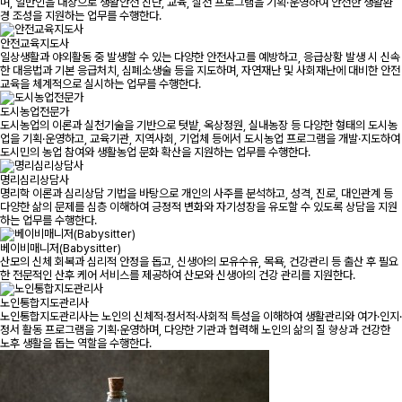
며, 일반인을 대상으로 생활안전 진단, 교육, 실천 프로그램을 기획·운영하여 안전한 생활환
경 조성을 지원하는 업무를 수행한다.
안전교육지도사
일상생활과 야외활동 중 발생할 수 있는 다양한 안전사고를 예방하고, 응급상황 발생 시 신속
한 대응법과 기본 응급처치, 심폐소생술 등을 지도하며, 자연재난 및 사회재난에 대비한 안전
교육을 체계적으로 실시하는 업무를 수행한다.
도시농업전문가
도시농업의 이론과 실천기술을 기반으로 텃밭, 옥상정원, 실내농장 등 다양한 형태의 도시농
업을 기획·운영하고, 교육기관, 지역사회, 기업체 등에서 도시농업 프로그램을 개발·지도하여
도시민의 농업 참여와 생활농업 문화 확산을 지원하는 업무를 수행한다.
명리심리상담사
명리학 이론과 심리상담 기법을 바탕으로 개인의 사주를 분석하고, 성격, 진로, 대인관계 등
다양한 삶의 문제를 심층 이해하여 긍정적 변화와 자기성장을 유도할 수 있도록 상담을 지원
하는 업무를 수행한다.
베이비매니저(Babysitter)
산모의 신체 회복과 심리적 안정을 돕고, 신생아의 모유수유, 목욕, 건강관리 등 출산 후 필요
한 전문적인 산후 케어 서비스를 제공하여 산모와 신생아의 건강 관리를 지원한다.
노인통합지도관리사
노인통합지도관리사는 노인의 신체적·정서적·사회적 특성을 이해하여 생활관리와 여가·인지·
정서 활동 프로그램을 기획·운영하며, 다양한 기관과 협력해 노인의 삶의 질 향상과 건강한
노후 생활을 돕는 역할을 수행한다.