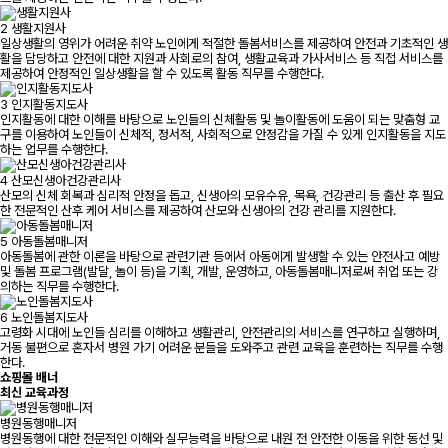
2
생활지원사
일상생활의 영위가 어려운 취약 노인에게 적절한 돌봄서비스를 제공하여 안전과 기초적인 생
활을 담당하고 안전에 대한 지원과 사회로의 참여, 생활교육과 가사서비스 등 직접 서비스를
제공하여 안정적인 일상생활을 할 수 있도록 활동 직무를 수행한다.
3
인지활동지도사
인지활동에 대한 이해를 바탕으로 노인들의 신체활동 및 놀이활동에 도움이 되는 맞춤형 교
구를 이용하여 노인들이 신체적, 정서적, 사회적으로 안정감을 가질 수 있게 인지활동을 지도
하는 업무를 수행한다.
4
산모신생아건강관리사
산모의 신체 회복과 심리적 안정을 돕고, 신생아의 모유수유, 목욕, 건강관리 등 출산 후 필요
한 전문적인 산후 케어 서비스를 제공하여 산모와 신생아의 건강 관리를 지원한다.
5
아동돌봄매니저
아동돌봄에 관한 이론을 바탕으로 관련기관 등에서 아동에게 발생할 수 있는 안전사고 예방
및 돌봄 프로그램(발달, 놀이 등)을 기획, 개발, 운영하고, 아동돌봄매니저로써 취업 또는 강
의하는 직무를 수행한다.
6
노인돌봄지도사
고령화 시대에 노인들 심리를 이해하고 생활관리, 안전관리의 서비스를 연구하고 실행하며,
거동 불편으로 혼자서 병원 가기 어려운 분들을 도와주고 관련 교육을 훈련하는 직무를 수행
한다.
쇼핑몰 배너
최신 교육과정
병원동행매니저
병원동행에 대한 전문적인 이해와 실무능력을 바탕으로 내원 전 안전한 이동을 위한 동선 및