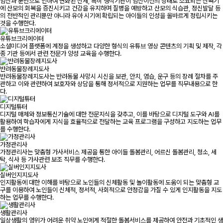
임신과 분만으로 인하여 변화된 신체, 특히 생식기관이 임신이전의 상태로 소요되는 산욕기
에 산모의 회복을 증진시키고 건강을 유지하며 질병을 예방하고 산모의 식습관, 정신발달 등
의 전반적인 관리뿐만 아니라 유아 시기에 확립되는 아이들의 인성을 올바르게 정립시키는
것을 수행한다.
유튜브크리에이터
소셜미디어 플랫폼에 계정을 생성하고 다양한 형식의 유튜브 영상 콘텐츠의 기획 및 제작, 각
종 기관 등에서 관련 전문가 양성 교육을 수행한다.
반려동물장례지도사
반려동물장례지도사는 반려동물 사망시 시신을 보관, 안치, 염습, 운구 등의 장례 절차를 주
관하고 이와 관련하여 보호자와 상담을 통해 정서적으로 지원하는 업무를 직무내용으로 한
다.
디지털튜터
디지털 매체와 정보통신기술에 대한 전문지식을 갖추고, 이를 바탕으로 디지털 도구와 AI를
활용하여 학습자에게 지식을 효율적으로 전달하는 교육 프로그램을 구성하고 지도하는 업무
를 수행한다.
가정관리사
가정관리사는 맞춤형 가사서비스 제공을 통한 아이들 돌봄관리, 어르신 돌봄관리, 청소, 세
탁, 식사 등 가사관련 보조 직무를 수행한다.
실버인지지도사
인지활동에 대한 이해를 바탕으로 노인들의 신체활동 및 놀이활동에 도움이 되는 맞춤형 교
구를 이용하여 노인들이 신체적, 정서적, 사회적으로 안정감을 가질 수 있게 인지활동을 지도
하는 업무를 수행한다.
생활관리사
일상생활의 영위가 어려운 취약 노인에게 적절한 돌봄서비스를 제공하여 안전과 기초적인 생