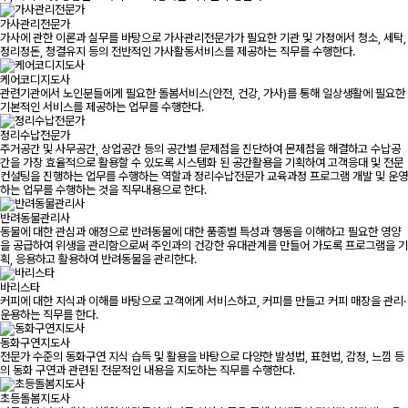
가사관리전문가
가사에 관한 이론과 실무를 바탕으로 가사관리전문가가 필요한 기관 및 가정에서 청소, 세탁,
정리정돈, 청결유지 등의 전반적인 가사활동서비스를 제공하는 직무를 수행한다.
케어코디지도사
관련기관에서 노인분들에게 필요한 돌봄서비스(안전, 건강, 가사)를 통해 일상생활에 필요한
기본적인 서비스를 제공하는 업무를 수행한다.
정리수납전문가
주거공간 및 사무공간, 상업공간 등의 공간별 문제점을 진단하여 몬제점을 해결하고 수납공
간을 가장 효율적으로 활용할 수 있도록 시스템화 된 공간활용을 기획하여 고객응대 및 전문
컨설팅을 진행하는 업무를 수행하는 역할과 정리수납전문가 교육과정 프로그램 개발 및 운영
하는 업무를 수행하는 것을 직무내용으로 한다.
반려동물관리사
동물에 대한 관심과 애정으로 반려동물에 대한 품종별 특성과 행동을 이해하고 필요한 영양
을 공급하여 위생을 관리함으로써 주인과의 건강한 유대관계를 만들어 가도록 프로그램을 기
획, 응용하고 활용하여 반려동물을 관리한다.
바리스타
커피에 대한 지식과 이해를 바탕으로 고객에게 서비스하고, 커피를 만들고 커피 매장을 관리·
운용하는 직무를 한다.
동화구연지도사
전문가 수준의 동화구연 지식 습득 및 활용을 바탕으로 다양한 발성법, 표현법, 감정, 느낌 등
의 동화 구연과 관련된 전문적인 내용을 지도하는 직무를 수행한다.
초등돌봄지도사